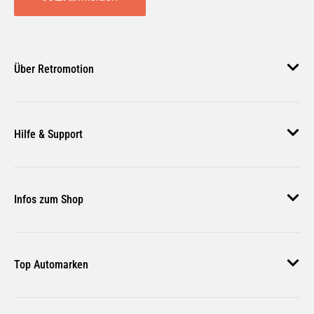
Über Retromotion
Über uns
Hilfe & Support
Unsere Jobs
Magazin
Häufige Fragen
Infos zum Shop
Zahlungsmethoden
Versand & Lieferung
AGB
Rückgabe & Erstattung
Top Automarken
Nutzungsbedingungen
Rücksendung Anmelden
Widerrufsbelehrung
Audi Ersatzteile
Bestellstatus