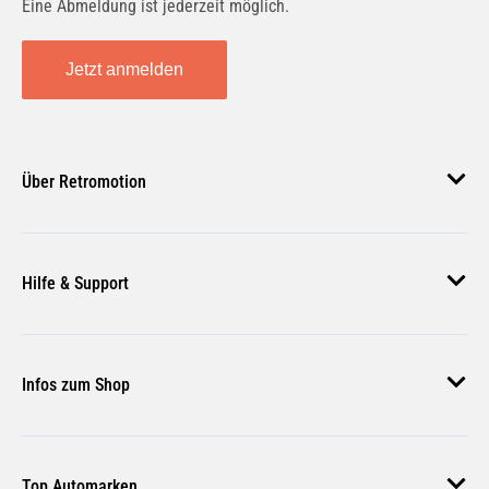
Eine Abmeldung ist jederzeit möglich.
Jetzt anmelden
Über Retromotion
Über uns
Hilfe & Support
Unsere Jobs
Magazin
Häufige Fragen
Infos zum Shop
Zahlungsmethoden
Versand & Lieferung
AGB
Rückgabe & Erstattung
Top Automarken