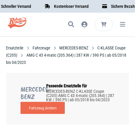
hneller Versand
Kostenloser Versand
Sichere Bezahlun
Ersatzteile
Fahrzeuge
MERCEDES-BENZ
C-KLASSE Coupe
(C205)
AMG C 43 4-matic (205.364) | 287 KW / 390 PS | ab 05/2018
bis 04/2023
Passende Ersatzteile für
MERCEDES-
MERCEDES-BENZ C-KLASSE Coupe
BENZ
(C205) AMG C 43 4-matic (205.364) | 287
KW / 390 PS | ab 05/2018 bis 04/2023
Fahrzeug ändern