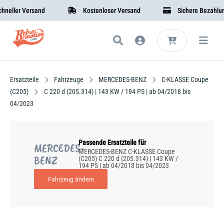
ller Versand
Kostenloser Versand
Sichere Bezahlung
Ersatzteile
Fahrzeuge
MERCEDES-BENZ
C-KLASSE Coupe
(C205)
C 220 d (205.314) | 143 KW / 194 PS | ab 04/2018 bis
04/2023
Passende Ersatzteile für
MERCEDES-
MERCEDES-BENZ C-KLASSE Coupe
BENZ
(C205) C 220 d (205.314) | 143 KW /
194 PS | ab 04/2018 bis 04/2023
Fahrzeug ändern