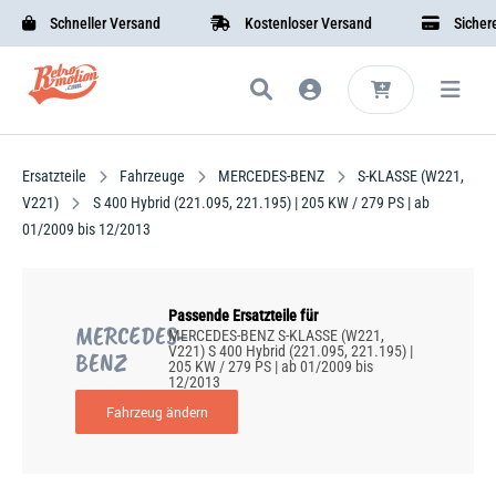
Schneller Versand
Kostenloser Versand
Sichere B
Ersatzteile
Fahrzeuge
MERCEDES-BENZ
S-KLASSE (W221,
V221)
S 400 Hybrid (221.095, 221.195) | 205 KW / 279 PS | ab
01/2009 bis 12/2013
Passende Ersatzteile für
MERCEDES-
MERCEDES-BENZ S-KLASSE (W221,
V221) S 400 Hybrid (221.095, 221.195) |
BENZ
205 KW / 279 PS | ab 01/2009 bis
12/2013
Fahrzeug ändern