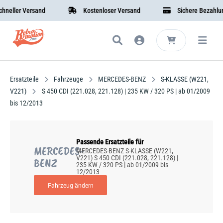
ller Versand
Kostenloser Versand
Sichere Bezahlung
Ersatzteile
Fahrzeuge
MERCEDES-BENZ
S-KLASSE (W221,
V221)
S 450 CDI (221.028, 221.128) | 235 KW / 320 PS | ab 01/2009
bis 12/2013
Passende Ersatzteile für
MERCEDES-
MERCEDES-BENZ S-KLASSE (W221,
V221) S 450 CDI (221.028, 221.128) |
BENZ
235 KW / 320 PS | ab 01/2009 bis
12/2013
Fahrzeug ändern