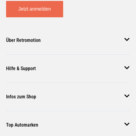
Jetzt anmelden
Über Retromotion
Über uns
Hilfe & Support
Unsere Jobs
Magazin
Häufige Fragen
Infos zum Shop
Zahlungsmethoden
Versand & Lieferung
AGB
Rückgabe & Erstattung
Top Automarken
Nutzungsbedingungen
Rücksendung Anmelden