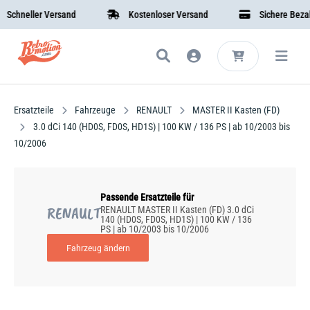
chneller Versand
Kostenloser Versand
Sichere Bezahl
Ersatzteile
Fahrzeuge
RENAULT
MASTER II Kasten (FD)
3.0 dCi 140 (HD0S, FD0S, HD1S) | 100 KW / 136 PS | ab 10/2003 bis
10/2006
Passende Ersatzteile für
RENAULT
RENAULT MASTER II Kasten (FD) 3.0 dCi
140 (HD0S, FD0S, HD1S) | 100 KW / 136
PS | ab 10/2003 bis 10/2006
Fahrzeug ändern