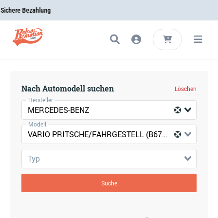
chere Bezahlung
Nach Automodell suchen
Löschen
Hersteller
MERCEDES-BENZ
Modell
VARIO PRITSCHE/FAHRGESTELL (B670, B668, B667)
Typ
Suche