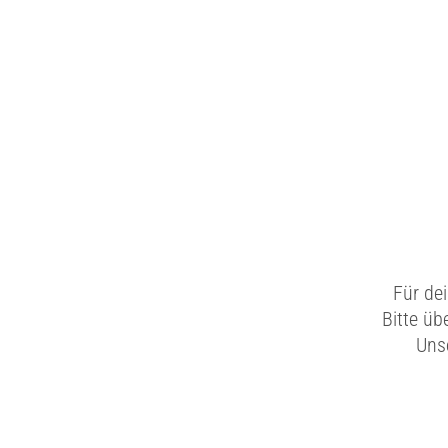
Für de
Bitte üb
Unse