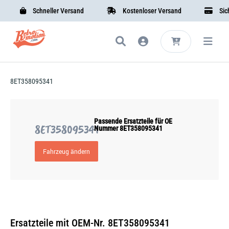
Schneller Versand
Kostenloser Versand
Siche
8ET358095341
Passende Ersatzteile für OE
8ET358095341
Nummer 8ET358095341
Fahrzeug ändern
Ersatzteile mit OEM-Nr. 8ET358095341