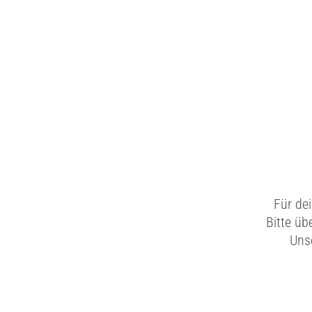
Für de
Bitte üb
Unse