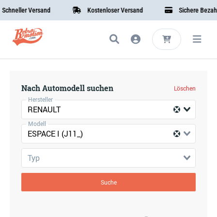
chneller Versand
Kostenloser Versand
Sichere Bezahl
Nach Automodell suchen
Löschen
Hersteller
RENAULT
Modell
ESPACE I (J11_)
Typ
Suche