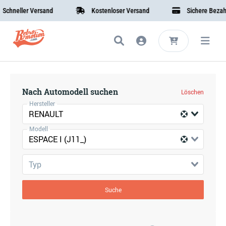
chneller Versand
Kostenloser Versand
Sichere Bezahlu
Nach Automodell suchen
Löschen
Hersteller
RENAULT
Modell
ESPACE I (J11_)
Typ
Suche