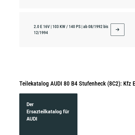
2.0 E 16V | 103 KW / 140 PS | ab 08/1992 bis
12/1994
2.0 | 66 KW / 90 PS | ab 09/1991 bis 12/1994
Teilekatalog AUDI 80 B4 Stufenheck (8C2): Kfz 
Der
2.6 quattro | 110 KW / 150 PS | ab 06/1992 bis
12/1994
Ersazteilkatalog für
AUDI