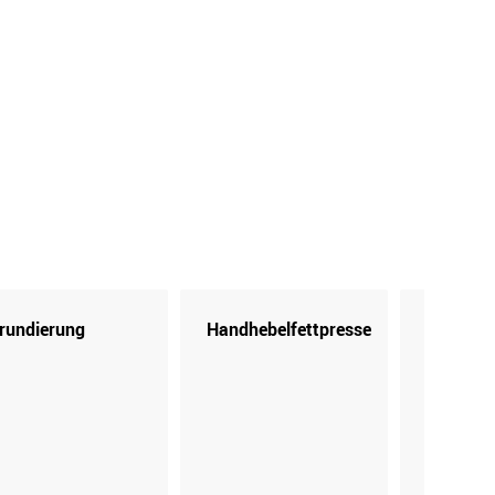
rundierung
Handhebelfettpresse
Kartusc