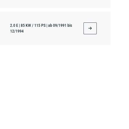
2.0 E | 85 KW / 115 PS | ab 09/1991 bis
12/1994
2.3 E | 98 KW / 133 PS | ab 09/1991 bis
12/1994
2.8 quattro | 128 KW / 174 PS | ab 09/1991 bis
12/1994