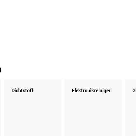
S2 quattro | 169 KW / 230 PS | ab 02/1993 bis
12/1994
)
Dichtstoff
Elektronikreiniger
G