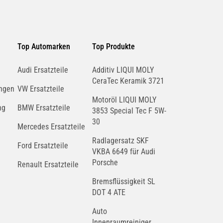
Top Automarken
Top Produkte
Audi Ersatzteile
Additiv LIQUI MOLY
CeraTec Keramik 3721
ngen
VW Ersatzteile
Motoröl LIQUI MOLY
ng
BMW Ersatzteile
3853 Special Tec F 5W-
30
Mercedes Ersatzteile
Radlagersatz SKF
Ford Ersatzteile
VKBA 6649 für Audi
Porsche
Renault Ersatzteile
Bremsflüssigkeit SL
DOT 4 ATE
Auto
Innenraumreiniger