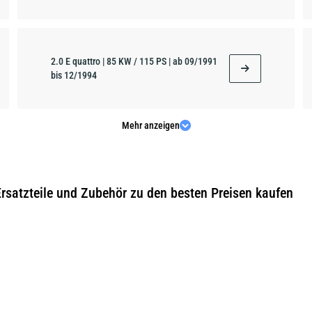
2.0 E quattro | 85 KW / 115 PS | ab 09/1991
bis 12/1994
Mehr anzeigen
2.3 E quattro | 98 KW / 133 PS | ab 09/1991
bis 12/1994
Ersatzteile und Zubehör zu den besten Preisen kaufen
2.6 | 110 KW / 150 PS | ab 07/1992 bis
12/1994