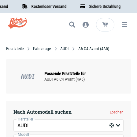
nd
Kostenloser Versand
Sichere Bezahlung
Ersatzteile
Fahrzeuge
AUDI
A6 C4 Avant (4A5)
Passende Ersatzteile für
AUDI
AUDI A6 C4 Avant (4A5)
Nach Automodell suchen
Löschen
Hersteller
AUDI
Modell