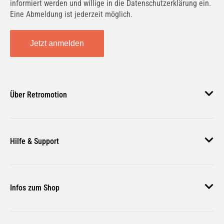
informiert werden und willige in die Datenschutzerklärung ein.
Eine Abmeldung ist jederzeit möglich.
2.8 | 120 KW / 163 PS | ab 06/1994 bis 07/1995
Jetzt anmelden
2.8 | 128 KW / 174 PS | ab 06/1994 bis 12/1997
Über Retromotion
Über uns
Hilfe & Support
Unsere Jobs
2.8 | 142 KW / 193 PS | ab 12/1995 bis 12/1997
Magazin
Häufige Fragen
Infos zum Shop
Zahlungsmethoden
Versand & Lieferung
S6 4.2 quattro | 213 KW / 290 PS | ab 06/1994
AGB
bis 12/1997