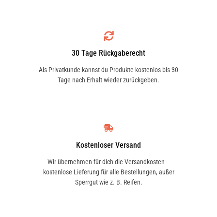
2.5 TDI quattro | 103 KW / 140 PS | ab 07/1995
bis 12/1997
30 Tage Rückgaberecht
Als Privatkunde kannst du Produkte kostenlos bis 30
Tage nach Erhalt wieder zurückgeben.
2.5 TDI | 103 KW / 140 PS | ab 08/1994 bis
12/1997
2.5 TDI | 85 KW / 116 PS | ab 06/1994 bis
Kostenloser Versand
12/1997
Wir übernehmen für dich die Versandkosten –
kostenlose Lieferung für alle Bestellungen, außer
Sperrgut wie z. B. Reifen.
2.6 quattro | 110 KW / 150 PS | ab 06/1994 bis
12/1997