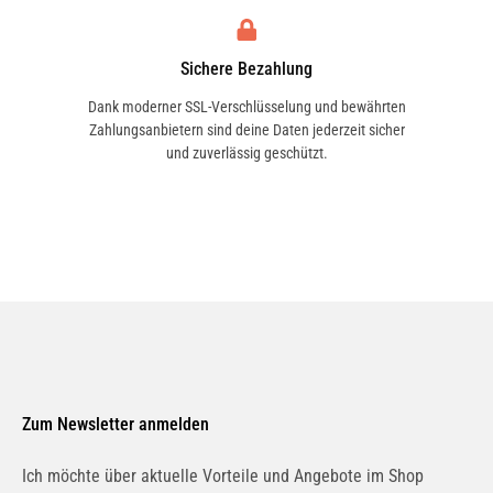
Sichere Bezahlung
Dank moderner SSL-Verschlüsselung und bewährten
2.6 | 110 KW / 150 PS | ab 06/1994 bis 12/1997
Zahlungsanbietern sind deine Daten jederzeit sicher
und zuverlässig geschützt.
2.8 quattro | 128 KW / 174 PS | ab 06/1994 bis
12/1997
2.8 quattro | 142 KW / 193 PS | ab 12/1995 bis
12/1997
Zum Newsletter anmelden
Ich möchte über aktuelle Vorteile und Angebote im Shop