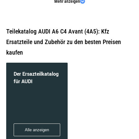
Mehr anzeigen
2.0 16V quattro | 103 KW / 140 PS | ab 06/1994
bis 12/1997
Teilekatalog AUDI A6 C4 Avant (4A5): Kfz
Ersatzteile und Zubehör zu den besten Preisen
kaufen
2.0 16V | 103 KW / 140 PS | ab 06/1994 bis
12/1997
Der Ersazteilkatalog
für AUDI
2.0 | 74 KW / 100 PS | ab 06/1994 bis 12/1997
Alle anzeigen
2.0 | 79 KW / 107 PS | ab 06/1994 bis 07/1995