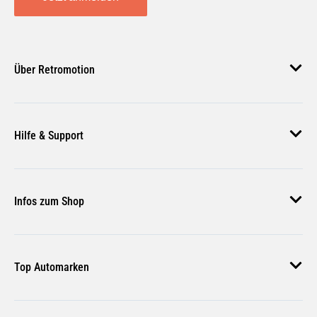
Über Retromotion
Über uns
Hilfe & Support
Unsere Jobs
Magazin
Häufige Fragen
Infos zum Shop
Zahlungsmethoden
Versand & Lieferung
AGB
Rückgabe & Erstattung
Top Automarken
Nutzungsbedingungen
Rücksendung Anmelden
Widerrufsbelehrung
Audi Ersatzteile
Bestellstatus