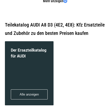
Mehr anzeigen
3.0 quattro | 162 KW / 220 PS | ab 07/2003 bis
05/2005
Teilekatalog AUDI A8 D3 (4E2, 4E8): Kfz Ersatzteile
und Zubehör zu den besten Preisen kaufen
3.0 | 160 KW / 218 PS | ab 07/2003 bis 05/2006
Der Ersazteilkatalog
für AUDI
3.0 | 162 KW / 220 PS | ab 07/2003 bis 05/2005
Alle anzeigen
3.2 FSI quattro | 191 KW / 260 PS | ab 06/2005
bis 07/2010