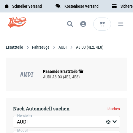
Schneller Versand
Kostenloser Versand
Sichere Be
Ersatzteile
Fahrzeuge
AUDI
A8 D3 (4E2, 4E8)
Passende Ersatzteile für
AUDI
AUDI A8 D3 (4E2, 4E8)
Nach Automodell suchen
Löschen
Hersteller
AUDI
Modell