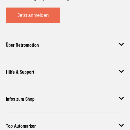
Jetzt anmelden
Über Retromotion
Über uns
Hilfe & Support
Unsere Jobs
Magazin
Häufige Fragen
Infos zum Shop
Zahlungsmethoden
Versand & Lieferung
AGB
Rückgabe & Erstattung
Top Automarken
Nutzungsbedingungen