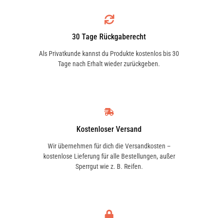
4.2 FSI quattro | 257 KW / 350 PS | ab 06/2006
bis 07/2010
30 Tage Rückgaberecht
Als Privatkunde kannst du Produkte kostenlos bis 30
Tage nach Erhalt wieder zurückgeben.
4.2 TDI quattro | 235 KW / 320 PS | ab 01/2005
bis 06/2005
Kostenloser Versand
4.2 TDI quattro | 240 KW / 326 PS | ab 07/2005
Wir übernehmen für dich die Versandkosten –
bis 07/2010
kostenlose Lieferung für alle Bestellungen, außer
Sperrgut wie z. B. Reifen.
4.2 quattro | 246 KW / 335 PS | ab 10/2002 bis
07/2010