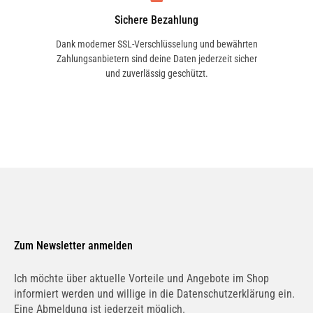
Sichere Bezahlung
Dank moderner SSL-Verschlüsselung und bewährten
Zahlungsanbietern sind deine Daten jederzeit sicher
6.0 W12 quattro | 331 KW / 450 PS | ab 12/2003
und zuverlässig geschützt.
bis 07/2010
S8 quattro | 331 KW / 450 PS | ab 06/2006 bis
07/2010
Zum Newsletter anmelden
Ich möchte über aktuelle Vorteile und Angebote im Shop
informiert werden und willige in die Datenschutzerklärung ein.
Eine Abmeldung ist jederzeit möglich.