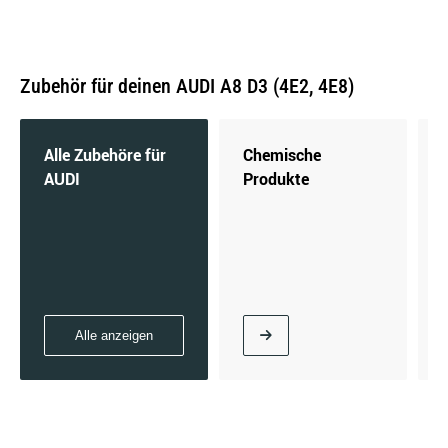
Zubehör für deinen AUDI A8 D3 (4E2, 4E8)
3.2 FSI | 191 KW / 260 PS | ab 06/2005 bis
07/2010
Alle Zubehöre für
Chemische
AUDI
Produkte
3.7 quattro | 206 KW / 280 PS | ab 10/2002 bis
05/2006
Alle anzeigen
4.0 TDI quattro | 202 KW / 275 PS | ab 05/2003
bis 07/2005