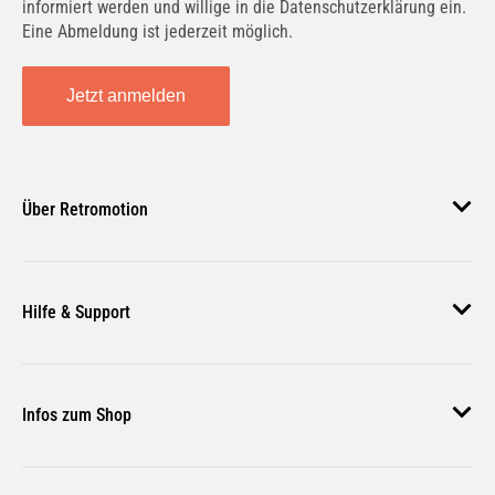
informiert werden und willige in die Datenschutzerklärung ein.
Eine Abmeldung ist jederzeit möglich.
Jetzt anmelden
Über Retromotion
Über uns
Hilfe & Support
Unsere Jobs
Magazin
Häufige Fragen
Infos zum Shop
Zahlungsmethoden
Versand & Lieferung
AGB