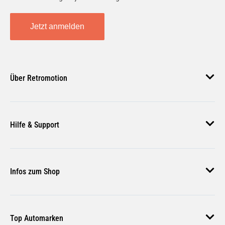
Jetzt anmelden
Über Retromotion
Über uns
Hilfe & Support
Unsere Jobs
Magazin
Häufige Fragen
Infos zum Shop
Zahlungsmethoden
Versand & Lieferung
AGB
Rückgabe & Erstattung
Top Automarken
Nutzungsbedingungen