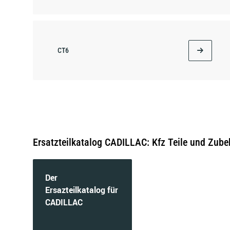
CT6
CTS Sport Wagon
Ersatzteilkatalog CADILLAC: Kfz Teile und Zube
Der
ELDORADO Coupe
Ersazteilkatalog für
CADILLAC