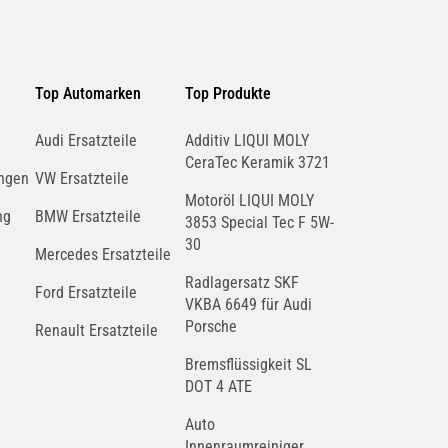
Top Automarken
Top Produkte
Audi Ersatzteile
Additiv LIQUI MOLY
CeraTec Keramik 3721
ngen
VW Ersatzteile
Motoröl LIQUI MOLY
ng
BMW Ersatzteile
3853 Special Tec F 5W-
30
Mercedes Ersatzteile
Radlagersatz SKF
Ford Ersatzteile
VKBA 6649 für Audi
Porsche
Renault Ersatzteile
Bremsflüssigkeit SL
DOT 4 ATE
Auto
Innenraumreiniger