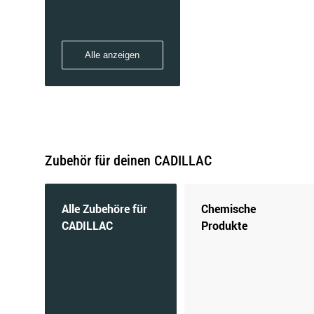
LYRIQ (6M_)
Alle anzeigen
SEVILLE II (K)
Zubehör für deinen CADILLAC
STS
Alle Zubehöre für
Chemische
CADILLAC
Produkte
XT5