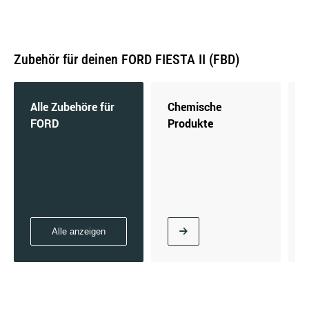
Zubehör für deinen FORD FIESTA II (FBD)
1.4 (FBD) | 55 KW / 75 PS | ab 10/1985 bis
11/1989
Alle Zubehöre für
Chemische
FORD
Produkte
1.4 | 51 KW / 69 PS | ab 09/1983 bis 01/1987
Alle anzeigen
1.6 D (FBD) | 40 KW / 54 PS | ab 04/1984 bis
02/1989