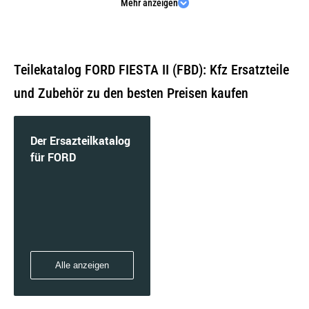
Mehr anzeigen
1.3 (FBD) | 51 KW / 69 PS | ab 09/1983 bis
01/1987
Teilekatalog FORD FIESTA II (FBD): Kfz Ersatzteile
und Zubehör zu den besten Preisen kaufen
1.3 | 51 KW / 69 PS | ab 09/1983 bis 09/1989
Der Ersazteilkatalog
für FORD
1.4 (FBD) | 52 KW / 71 PS | ab 10/1986 bis
02/1989
Alle anzeigen
1.4 (FBD) | 54 KW / 73 PS | ab 02/1987 bis
02/1989