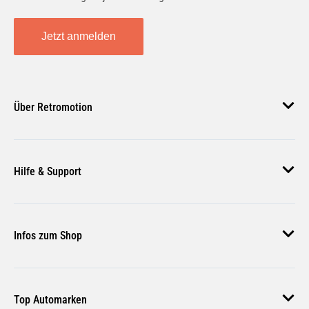
Jetzt anmelden
Über Retromotion
Über uns
Hilfe & Support
Unsere Jobs
Magazin
Häufige Fragen
Infos zum Shop
Zahlungsmethoden
Versand & Lieferung
AGB
Rückgabe & Erstattung
Top Automarken
Nutzungsbedingungen