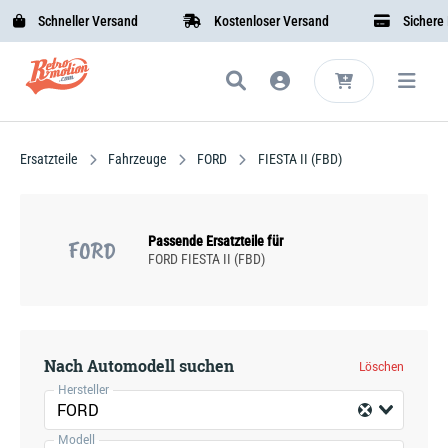
Schneller Versand
Kostenloser Versand
Sichere Be
Ersatzteile
Fahrzeuge
FORD
FIESTA II (FBD)
Passende Ersatzteile für
FORD
FORD FIESTA II (FBD)
Nach Automodell suchen
Löschen
Hersteller
FORD
Modell