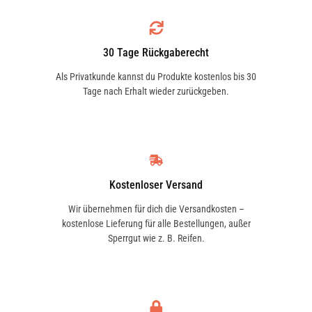
1.6 XR2 (FBD) | 70 KW / 95 PS | ab 03/1984 bis
02/1989
30 Tage Rückgaberecht
Als Privatkunde kannst du Produkte kostenlos bis 30
Tage nach Erhalt wieder zurückgeben.
1.6 XR2 (FBD) | 71 KW / 97 PS | ab 04/1984 bis
02/1989
Kostenloser Versand
Wir übernehmen für dich die Versandkosten –
kostenlose Lieferung für alle Bestellungen, außer
Sperrgut wie z. B. Reifen.