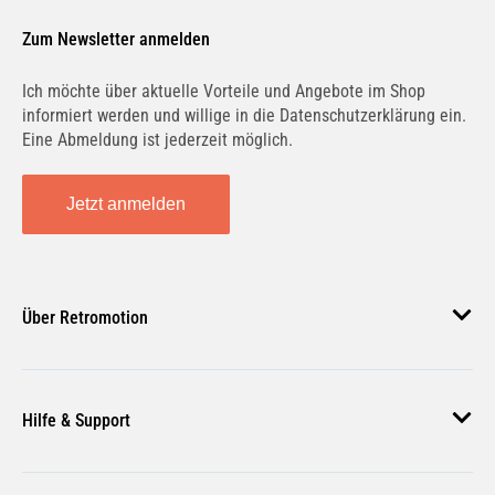
Zum Newsletter anmelden
Ich möchte über aktuelle Vorteile und Angebote im Shop
informiert werden und willige in die Datenschutzerklärung ein.
2.0 TDCi | 103 KW / 140 PS | ab 02/2011 bis
06/2019
Eine Abmeldung ist jederzeit möglich.
Jetzt anmelden
2.0 TDCi | 110 KW / 150 PS | ab 03/2015 bis
06/2019
Über Retromotion
Über uns
2.0 TDCi | 120 KW / 163 PS | ab 12/2010 bis
Hilfe & Support
06/2019
Unsere Jobs
Magazin
Häufige Fragen