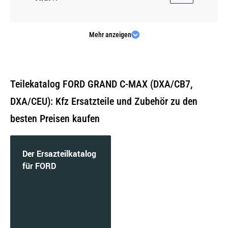
Mehr anzeigen
1.0 EcoBoost | 92 KW / 125 PS | ab 07/2018 bis
06/2019
Teilekatalog FORD GRAND C-MAX (DXA/CB7,
DXA/CEU): Kfz Ersatzteile und Zubehör zu den
besten Preisen kaufen
1.0 EcoBoost | 92 KW / 125 PS | ab 10/2012 bis
06/2019
Der Ersazteilkatalog
für FORD
1.5 EcoBoost | 110 KW / 150 PS | ab 03/2015
bis 06/2019