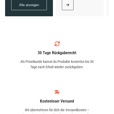
Alle anzeigen
1.6 EcoBoost | 134 KW / 182 PS | ab 12/2010
bis 06/2019
30 Tage Rückgaberecht
1.6 TDCi | 70 KW / 95 PS | ab 12/2010 bis
Als Privatkunde kannst du Produkte kostenlos bis 30
06/2019
Tage nach Erhalt wieder zurückgeben.
1.6 TDCi | 85 KW / 115 PS | ab 12/2010 bis
06/2019
Kostenloser Versand
Wir übernehmen für dich die Versandkosten –