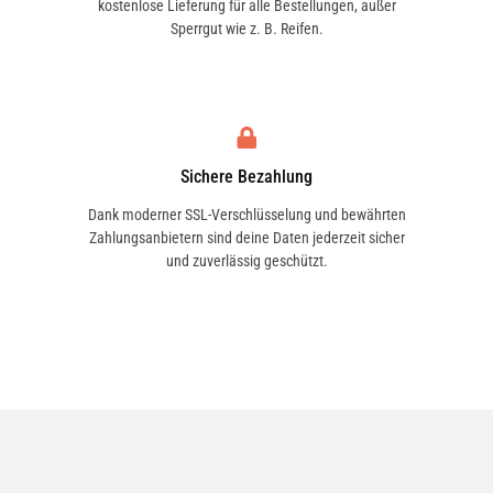
kostenlose Lieferung für alle Bestellungen, außer
Sperrgut wie z. B. Reifen.
1.6 Ti | 63 KW / 86 PS | ab 12/2010 bis 06/2019
Sichere Bezahlung
1.6 Ti | 77 KW / 105 PS | ab 12/2010 bis
06/2019
Dank moderner SSL-Verschlüsselung und bewährten
Zahlungsanbietern sind deine Daten jederzeit sicher
und zuverlässig geschützt.
1.6 Ti | 92 KW / 125 PS | ab 12/2010 bis
06/2019
2.0 TDCi | 100 KW / 136 PS | ab 02/2011 bis
06/2019