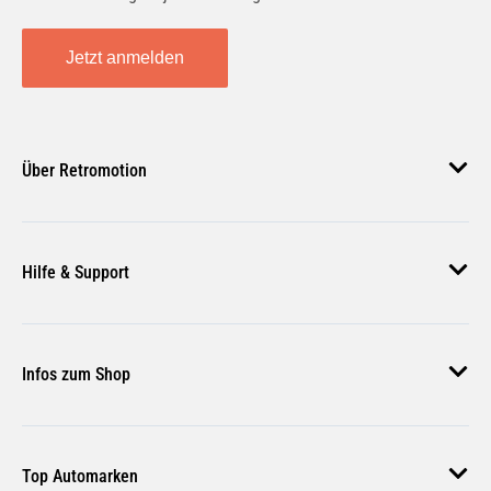
Jetzt anmelden
Über Retromotion
Über uns
Hilfe & Support
Unsere Jobs
Magazin
Häufige Fragen
Infos zum Shop
Zahlungsmethoden
Versand & Lieferung
AGB
Rückgabe & Erstattung
Top Automarken
Nutzungsbedingungen