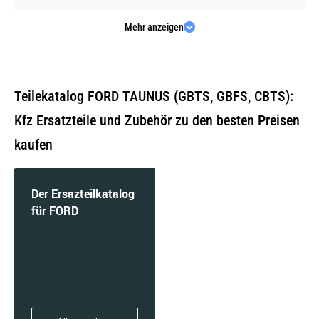
Mehr anzeigen
1.3 | 43 KW / 58 PS | ab 01/1976 bis 07/1979
Teilekatalog FORD TAUNUS (GBTS, GBFS, CBTS):
Kfz Ersatzteile und Zubehör zu den besten Preisen
kaufen
1.6 | 50 KW / 68 PS | ab 05/1975 bis 07/1979
Der Ersazteilkatalog
für FORD
1.6 | 53 KW / 72 PS | ab 05/1975 bis 07/1979