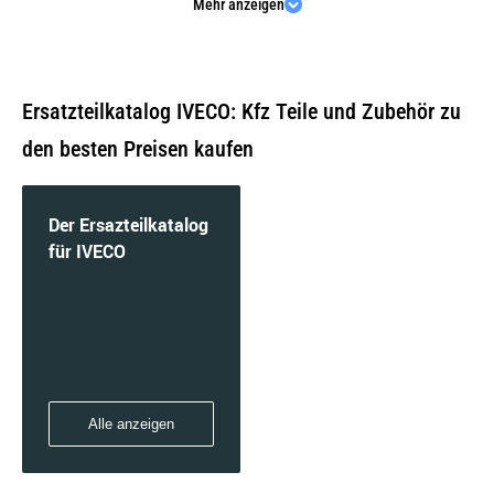
Mehr anzeigen
DAILY II Bus
Ersatzteilkatalog IVECO: Kfz Teile und Zubehör zu
den besten Preisen kaufen
DAILY II Kasten
Der Ersazteilkatalog
für IVECO
DAILY II Pritsche/Fahrgestell
Alle anzeigen
DAILY III Bus