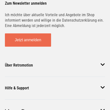
Zum Newsletter anmelden
Ich möchte über aktuelle Vorteile und Angebote im Shop
informiert werden und willige in die Datenschutzerklärung ein.
S 63 AMG | 326 KW / 444 PS | ab 09/2001 bis
08/2005
Eine Abmeldung ist jederzeit möglich.
Jetzt anmelden
S 65 AMG (220.179) | 450 KW / 612 PS | ab
03/2004 bis 08/2005
Über Retromotion
Über uns
Hilfe & Support
Unsere Jobs
Magazin
Häufige Fragen