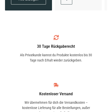
S 500 (220.075, 220.175, 220.875) | 220 KW /
299 PS | ab 10/1998 bis 12/2003
30 Tage Rückgaberecht
S 500 (220.075, 220.175, 220.875) | 225 KW /
Als Privatkunde kannst du Produkte kostenlos bis 30
306 PS | ab 10/1998 bis 08/2005
Tage nach Erhalt wieder zurückgeben.
S 500 4-matic (220.084, 220.184) | 225 KW /
306 PS | ab 09/2002 bis 08/2005
Kostenloser Versand
Wir übernehmen für dich die Versandkosten –
kostenlose Lieferung für alle Bestellungen, außer