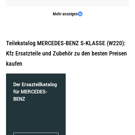
Mehr anzeigen
S 320 CDI (220.026, 220.126) | 145 KW / 197 PS
| ab 08/1999 bis 09/2002
Teilekatalog MERCEDES-BENZ S-KLASSE (W220):
Kfz Ersatzteile und Zubehör zu den besten Preisen
kaufen
S 350 (220.067, 220.167) | 180 KW / 245 PS | ab
09/2002 bis 08/2005
Der Ersazteilkatalog
für MERCEDES-
BENZ
S 350 4-matic (220.087, 220.187) | 180 KW /
245 PS | ab 06/2003 bis 08/2005