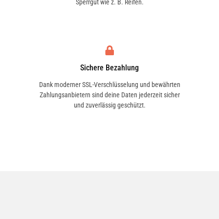
Sperrgut wie z. B. Reifen.
S 55 AMG (220.073, 220.173) | 265 KW / 360 PS
| ab 04/1999 bis 08/2005
Sichere Bezahlung
S 55 AMG Kompressor (220.074, 220.174) | 368
KW / 500 PS | ab 06/2002 bis 08/2005
Dank moderner SSL-Verschlüsselung und bewährten
Zahlungsanbietern sind deine Daten jederzeit sicher
und zuverlässig geschützt.
S 600 (220.176) | 368 KW / 500 PS | ab 09/2002
bis 08/2005
S 600 (220.878, 220.178) | 270 KW / 367 PS | ab
01/2000 bis 08/2005