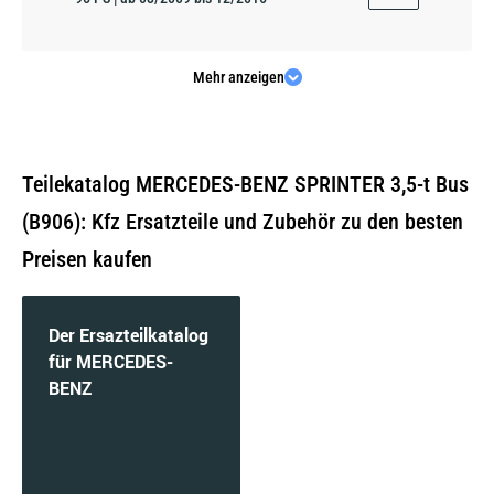
Mehr anzeigen
311 CDI (906.731, 906.733, 906.735) | 80 KW /
109 PS | ab 06/2006 bis 12/2009
Teilekatalog MERCEDES-BENZ SPRINTER 3,5-t Bus
(B906): Kfz Ersatzteile und Zubehör zu den besten
Preisen kaufen
311 CDI (906.731, 906.733, 906.735) | 84 KW /
114 PS | ab 05/2016 bis 12/2018
Der Ersazteilkatalog
für MERCEDES-
BENZ
311 CDI 4x4 (906.731, 906.733, 906.735) | 80
KW / 109 PS | ab 02/2008 bis 12/2009