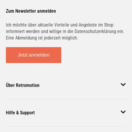
Zum Newsletter anmelden
Ich möchte über aktuelle Vorteile und Angebote im Shop
informiert werden und willige in die Datenschutzerklärung ein.
318 CDI (906.731, 906.733, 906.735) | 135 KW /
184 PS | ab 02/2008 bis 12/2009
Eine Abmeldung ist jederzeit möglich.
Jetzt anmelden
318 CDI 4x4 (906.731, 906.733, 906.735) | 135
KW / 184 PS | ab 02/2008 bis 12/2009
Über Retromotion
Über uns
319 CDI / BlueTEC (906.731, 906.733, 906.735)
Hilfe & Support
| 140 KW / 190 PS | ab 03/2009 bis 12/2018
Unsere Jobs
Magazin
Häufige Fragen