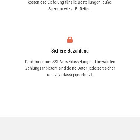
kostenlose Lieferung für alle Bestellungen, außer
Sperrgut wie z. B. Reifen.
316 CDI (906.731, 906.733, 906.735) | 120 KW /
163 PS | ab 08/2011 bis 12/2018
Sichere Bezahlung
316 CDI 4x4 (906.731, 906.733, 906.735) | 120
KW / 163 PS | ab 08/2011 bis 12/2018
Dank moderner SSL-Verschlüsselung und bewährten
Zahlungsanbietern sind deine Daten jederzeit sicher
und zuverlässig geschützt.
316 LGT | 115 KW / 156 PS | ab 09/2008 bis
12/2018
316 NGT (906.733) | 115 KW / 156 PS | ab
03/2009 bis 12/2018