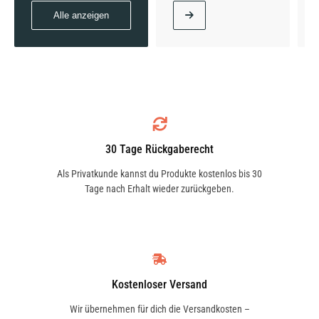
Alle anzeigen
315 CDI (906.731, 906.733, 906.735) | 110 KW /
150 PS | ab 06/2006 bis 12/2009
30 Tage Rückgaberecht
315 CDI 4x4 (906.731, 906.733, 906.735) | 110
Als Privatkunde kannst du Produkte kostenlos bis 30
KW / 150 PS | ab 02/2008 bis 12/2009
Tage nach Erhalt wieder zurückgeben.
316 (906.733, 906.735) | 115 KW / 156 PS | ab
09/2008 bis 12/2018
Kostenloser Versand
Wir übernehmen für dich die Versandkosten –