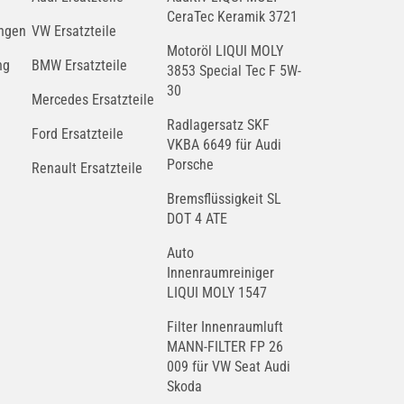
CeraTec Keramik 3721
ngen
VW Ersatzteile
Motoröl LIQUI MOLY
ng
BMW Ersatzteile
3853 Special Tec F 5W-
30
Mercedes Ersatzteile
Radlagersatz SKF
Ford Ersatzteile
VKBA 6649 für Audi
Porsche
Renault Ersatzteile
Bremsflüssigkeit SL
DOT 4 ATE
Auto
Innenraumreiniger
LIQUI MOLY 1547
Filter Innenraumluft
MANN-FILTER FP 26
009 für VW Seat Audi
Skoda