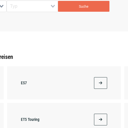
Suche
reisen
ES7
ET5 Touring