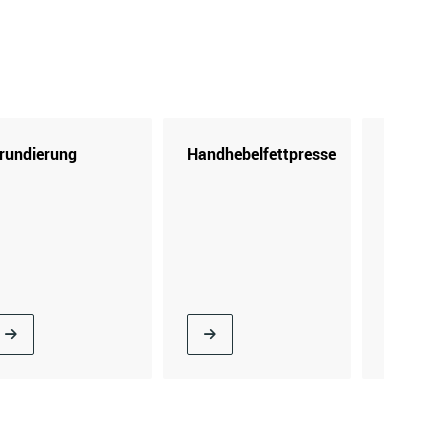
rundierung
Handhebelfettpresse
Kartusc