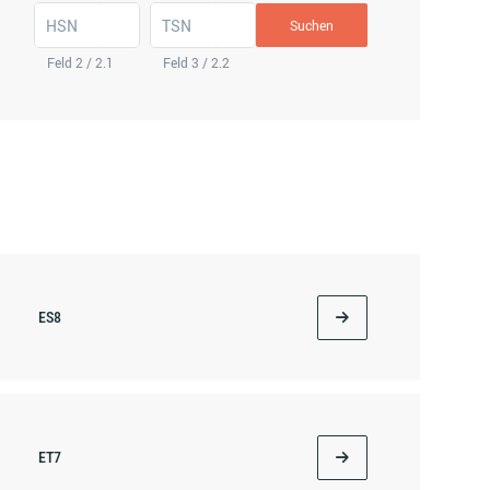
HSN
TSN
Suchen
Feld 2 / 2.1
Feld 3 / 2.2
ES8
ET7