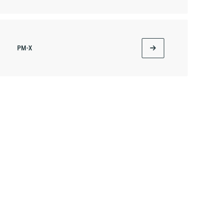
PM-X
T-REX