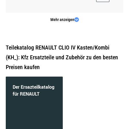
Mehr anzeigen
1.5 dCi 75 | 55 KW / 75 PS | ab 01/2014 bis
08/2021
Teilekatalog RENAULT CLIO IV Kasten/Kombi
(KH_): Kfz Ersatzteile und Zubehör zu den besten
Preisen kaufen
1.5 dCi 90 | 66 KW / 90 PS | ab 01/2014
Der Ersazteilkatalog
für RENAULT
1.5 dCi 90 | 66 KW / 90 PS | ab 01/2014 bis
08/2021