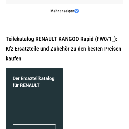
Mehr anzeigen
1.5 dCi 110 (FW06, FW12) | 81 KW / 110 PS | ab
09/2013
Teilekatalog RENAULT KANGOO Rapid (FW0/1_):
Kfz Ersatzteile und Zubehör zu den besten Preisen
kaufen
1.5 dCi 110 (FW0C, FW0H) | 80 KW / 109 PS | ab
09/2010
Der Ersazteilkatalog
für RENAULT
1.5 dCi 115 (FW17) | 85 KW / 116 PS | ab
10/2019