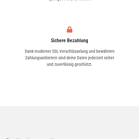
1.6 (FW00, FW0E, FW0N, FW0P, FW0Y) | 64 KW
/ 87 PS | ab 02/2008
Sichere Bezahlung
1.6 16V (FW03, FW09, FW0D, FW0U, FW0W,
FW13) | 78 KW / 106 PS | ab 02/2008
Dank moderner SSL-Verschlüsselung und bewährten
Zahlungsanbietern sind deine Daten jederzeit sicher
und zuverlässig geschützt.
1.6 16V FLEX (FW01) | 78 KW / 106 PS | ab
02/2008
1.6 16V LPG (FW03, FW09, FW0W) | 78 KW /
106 PS | ab 02/2008