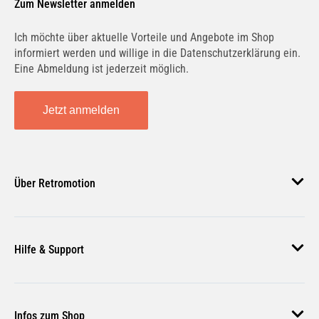
Zum Newsletter anmelden
Ich möchte über aktuelle Vorteile und Angebote im Shop
informiert werden und willige in die Datenschutzerklärung ein.
Z.E. (FW0Z, FW1Z) | 44 KW / 60 PS | ab 10/2011
Eine Abmeldung ist jederzeit möglich.
Jetzt anmelden
Über Retromotion
Über uns
Hilfe & Support
Unsere Jobs
Magazin
Häufige Fragen
Infos zum Shop