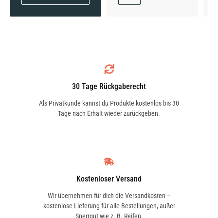
1.5 dCi 90 (FW0G, FW05, FW08, FW11) | 66 KW
/ 90 PS | ab 06/2009
30 Tage Rückgaberecht
1.5 dCi 90 (FW18) | 67 KW / 91 PS | ab 08/2017
Als Privatkunde kannst du Produkte kostenlos bis 30
Tage nach Erhalt wieder zurückgeben.
1.5 dCi 95 (FW16) | 70 KW / 95 PS | ab 10/2019
Kostenloser Versand
Wir übernehmen für dich die Versandkosten –
kostenlose Lieferung für alle Bestellungen, außer
Sperrgut wie z. B. Reifen.