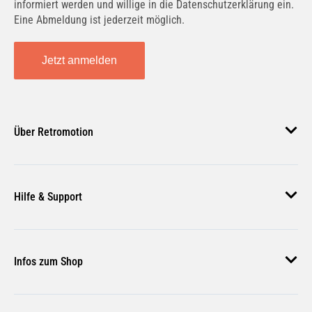
informiert werden und willige in die Datenschutzerklärung ein.
Eine Abmeldung ist jederzeit möglich.
1.6 16V Bifuel | 81 KW / 110 PS | ab 02/2009
Jetzt anmelden
1.6 16V Bifuel | 81 KW / 110 PS | ab 02/2009 bis
Über Retromotion
09/2016
Über uns
Hilfe & Support
Unsere Jobs
1.6 E85 (JZ03, JZ1Y) | 81 KW / 110 PS | ab
02/2009
Magazin
Häufige Fragen
Infos zum Shop
Zahlungsmethoden
Versand & Lieferung
1.6 E85 (JZ03, JZ1Y) | 81 KW / 110 PS | ab
AGB
02/2009 bis 09/2016