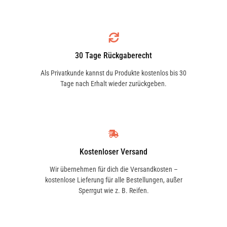
1.5 dCi | 78 KW / 106 PS | ab 02/2009
30 Tage Rückgaberecht
Als Privatkunde kannst du Produkte kostenlos bis 30
Tage nach Erhalt wieder zurückgeben.
1.5 dCi | 78 KW / 106 PS | ab 02/2009 bis
09/2016
Kostenloser Versand
1.5 dCi | 81 KW / 110 PS | ab 04/2009
Wir übernehmen für dich die Versandkosten –
kostenlose Lieferung für alle Bestellungen, außer
Sperrgut wie z. B. Reifen.
1.5 dCi | 81 KW / 110 PS | ab 04/2009 bis
09/2016