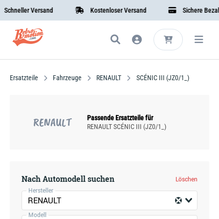
hneller Versand
Kostenloser Versand
Sichere Bezahlu
Ersatzteile
Fahrzeuge
RENAULT
SCÉNIC III (JZ0/1_)
Passende Ersatzteile für
RENAULT
RENAULT SCÉNIC III (JZ0/1_)
Nach Automodell suchen
Löschen
Hersteller
RENAULT
Modell