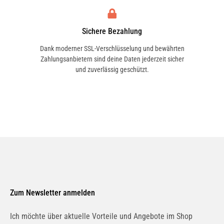
Sichere Bezahlung
Dank moderner SSL-Verschlüsselung und bewährten
1.6 16V (JZ0U, JZ1B) | 81 KW / 110 PS | ab
Zahlungsanbietern sind deine Daten jederzeit sicher
02/2009
und zuverlässig geschützt.
1.6 16V (JZ0U, JZ1B) | 81 KW / 110 PS | ab
02/2009 bis 09/2016
1.6 16V Bifuel | 79 KW / 107 PS | ab 04/2012 bis
12/2013
Zum Newsletter anmelden
Ich möchte über aktuelle Vorteile und Angebote im Shop