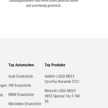
Zahlungsanbietern sind deine Daten jederzeit sicher
und zuverlässig geschützt.
Top Automarken
Top Produkte
Audi Ersatzteile
Additiv LIQUI MOLY
CeraTec Keramik 3721
ngen
VW Ersatzteile
Motoröl LIQUI MOLY
ng
BMW Ersatzteile
3853 Special Tec F 5W-
30
Mercedes Ersatzteile