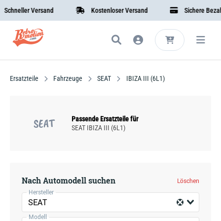
chneller Versand
Kostenloser Versand
Sichere Bezahl
Ersatzteile
Fahrzeuge
SEAT
IBIZA III (6L1)
Passende Ersatzteile für
SEAT
SEAT IBIZA III (6L1)
Nach Automodell suchen
Löschen
Hersteller
SEAT
Modell