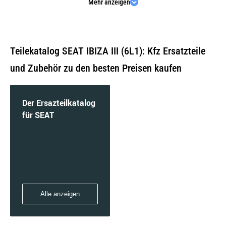
Mehr anzeigen
1.4 16V | 55 KW / 75 PS | ab 02/2002 bis
12/2007
Teilekatalog SEAT IBIZA III (6L1): Kfz Ersatzteile
und Zubehör zu den besten Preisen kaufen
1.4 16V | 63 KW / 86 PS | ab 05/2006 bis
11/2009
Der Ersazteilkatalog
für SEAT
1.4 16V | 74 KW / 100 PS | ab 02/2002 bis
11/2009
Alle anzeigen
1.4 TDI | 51 KW / 70 PS | ab 05/2005 bis
11/2009