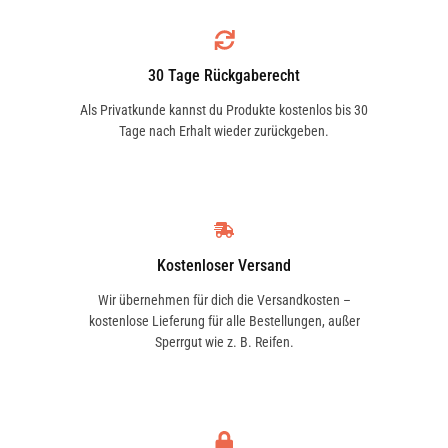
1.6 | 74 KW / 101 PS | ab 02/2003 bis 11/2009
30 Tage Rückgaberecht
Als Privatkunde kannst du Produkte kostenlos bis 30
Tage nach Erhalt wieder zurückgeben.
1.8 T Cupra R | 132 KW / 180 PS | ab 01/2004
bis 02/2008
Kostenloser Versand
1.8 T FR | 110 KW / 150 PS | ab 12/2003 bis
Wir übernehmen für dich die Versandkosten –
05/2008
kostenlose Lieferung für alle Bestellungen, außer
Sperrgut wie z. B. Reifen.
1.9 SDI | 47 KW / 64 PS | ab 02/2002 bis
12/2005