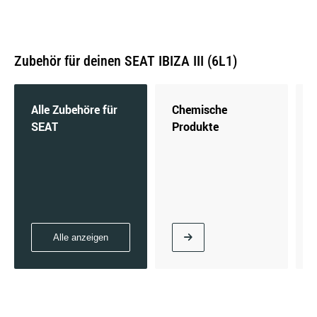
Zubehör für deinen SEAT IBIZA III (6L1)
1.4 TDI | 55 KW / 75 PS | ab 05/2002 bis
12/2005
Alle Zubehöre für
Chemische
SEAT
Produkte
1.4 TDI | 59 KW / 80 PS | ab 06/2005 bis
11/2009
Alle anzeigen
1.6 16V | 77 KW / 105 PS | ab 11/2006 bis
11/2009