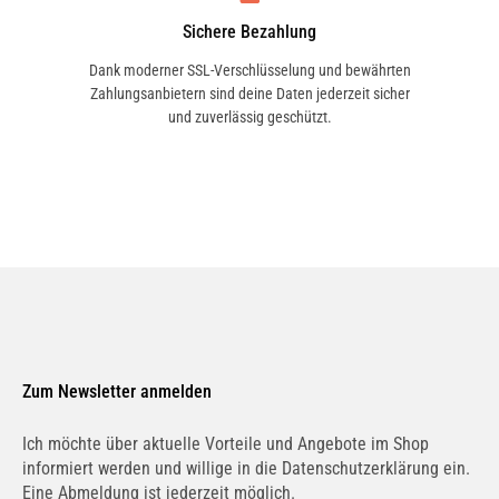
Sichere Bezahlung
Dank moderner SSL-Verschlüsselung und bewährten
Zahlungsanbietern sind deine Daten jederzeit sicher
1.9 TDI Cupra R | 118 KW / 160 PS | ab 03/2004
und zuverlässig geschützt.
bis 02/2008
1.9 TDI Joya Racer | 112 KW / 152 PS | ab
07/2003 bis 06/2004
Zum Newsletter anmelden
1.9 TDI | 74 KW / 100 PS | ab 02/2002 bis
11/2009
Ich möchte über aktuelle Vorteile und Angebote im Shop
informiert werden und willige in die Datenschutzerklärung ein.
Eine Abmeldung ist jederzeit möglich.