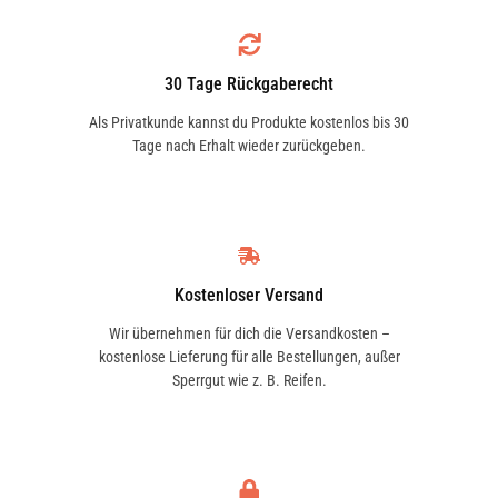
1.5 (NCP13_) | 77 KW / 105 PS | ab 01/2003 bis
11/2005
30 Tage Rückgaberecht
Als Privatkunde kannst du Produkte kostenlos bis 30
Tage nach Erhalt wieder zurückgeben.
1.5 (NCP13_) | 78 KW / 106 PS | ab 04/2001 bis
09/2005
Kostenloser Versand
1.5 (NCP13_, NCP13R) | 110 KW / 150 PS | ab
Wir übernehmen für dich die Versandkosten –
03/2000 bis 07/2005
kostenlose Lieferung für alle Bestellungen, außer
Sperrgut wie z. B. Reifen.
1.5 (NCP13_, NCP13R) | 77 KW / 105 PS | ab
01/2003 bis 11/2005