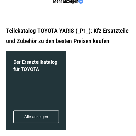
Mehr anzeigen
1.0 (SCP10_, SCP10R) | 50 KW / 68 PS | ab
04/1999 bis 09/2005
Teilekatalog TOYOTA YARIS (_P1_): Kfz Ersatzteile
und Zubehör zu den besten Preisen kaufen
1.3 (NCP10_, SCP12_) | 63 KW / 86 PS | ab
08/1999 bis 11/2005
Der Ersazteilkatalog
für TOYOTA
1.3 (SCP12_, SCP13_) | 64 KW / 87 PS | ab
04/2002 bis 09/2005
Alle anzeigen
1.3 (SCP12_, SCP13_, SCP12R, SCP13R) | 64
KW / 87 PS | ab 04/2002 bis 09/2005