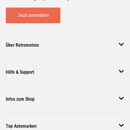
Jetzt anmelden
Über Retromotion
Über uns
Hilfe & Support
Unsere Jobs
Magazin
Häufige Fragen
Infos zum Shop
Zahlungsmethoden
Versand & Lieferung
AGB
Rückgabe & Erstattung
Top Automarken
Nutzungsbedingungen