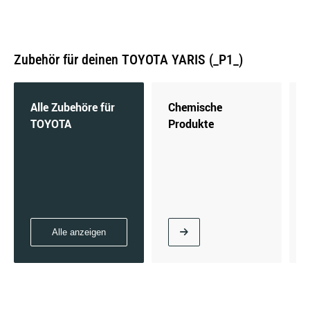
Zubehör für deinen TOYOTA YARIS (_P1_)
1.4 D-4D (NLP10_) | 55 KW / 75 PS | ab 10/2001
bis 09/2005
Alle Zubehöre für
Chemische
TOYOTA
Produkte
1.4 D-4D (NLP10_, NLP10R) | 55 KW / 75 PS |
ab 10/2001 bis 09/2005
Alle anzeigen
1.5 (NCP13_) | 110 KW / 150 PS | ab 03/2000
bis 07/2005