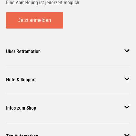
Eine Abmeldung ist jederzeit möglich.
Jetzt anmelden
Über Retromotion
Über uns
Hilfe & Support
Unsere Jobs
Magazin
Häufige Fragen
Infos zum Shop
Zahlungsmethoden
Versand & Lieferung
AGB
Rückgabe & Erstattung