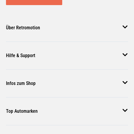
Über Retromotion
Über uns
Hilfe & Support
Unsere Jobs
Magazin
Häufige Fragen
Infos zum Shop
Zahlungsmethoden
Versand & Lieferung
AGB
Rückgabe & Erstattung
Top Automarken
Nutzungsbedingungen
Rücksendung Anmelden
Widerrufsbelehrung
Audi Ersatzteile
Bestellstatus