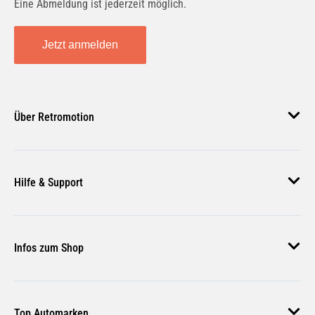
Eine Abmeldung ist jederzeit möglich.
Jetzt anmelden
Über Retromotion
Über uns
Hilfe & Support
Unsere Jobs
Magazin
Häufige Fragen
Infos zum Shop
Zahlungsmethoden
Versand & Lieferung
AGB
Rückgabe & Erstattung
Top Automarken