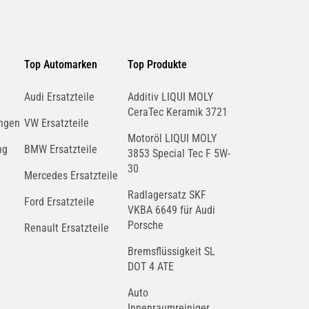
Top Automarken
Top Produkte
Audi Ersatzteile
Additiv LIQUI MOLY
CeraTec Keramik 3721
ngen
VW Ersatzteile
Motoröl LIQUI MOLY
ng
BMW Ersatzteile
3853 Special Tec F 5W-
30
Mercedes Ersatzteile
Radlagersatz SKF
Ford Ersatzteile
VKBA 6649 für Audi
Porsche
Renault Ersatzteile
Bremsflüssigkeit SL
DOT 4 ATE
Auto
Innenraumreiniger