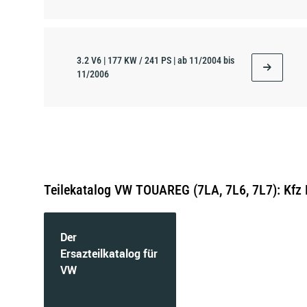
3.2 V6 | 177 KW / 241 PS | ab 11/2004 bis
11/2006
4.2 V8 | 228 KW / 310 PS | ab 12/2002 bis
11/2006
Teilekatalog VW TOUAREG (7LA, 7L6, 7L7): Kfz 
Der
6.0 W12 | 331 KW / 450 PS | ab 08/2004 bis
05/2010
Ersazteilkatalog für
VW