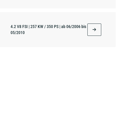
4.2 V8 FSI | 257 KW / 350 PS | ab 06/2006 bis
05/2010
5.0 V10 TDI | 230 KW / 313 PS | ab 10/2002
bis 05/2010