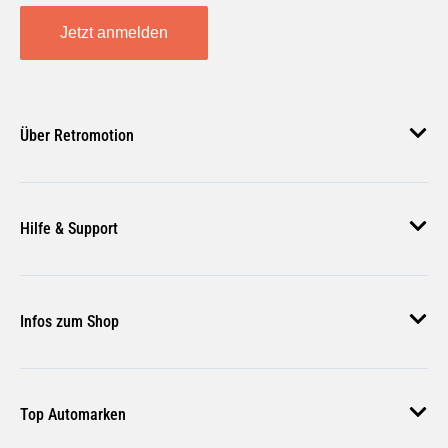
Jetzt anmelden
Über Retromotion
Über uns
Hilfe & Support
Unsere Jobs
Magazin
Häufige Fragen
Infos zum Shop
Zahlungsmethoden
Versand & Lieferung
AGB
Rückgabe & Erstattung
Top Automarken
Nutzungsbedingungen
Rücksendung Anmelden