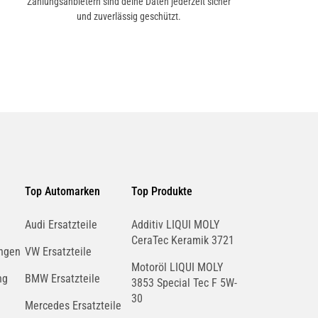
Zahlungsanbietern sind deine Daten jederzeit sicher
und zuverlässig geschützt.
Top Automarken
Top Produkte
Audi Ersatzteile
Additiv LIQUI MOLY
CeraTec Keramik 3721
ngen
VW Ersatzteile
Motoröl LIQUI MOLY
ng
BMW Ersatzteile
3853 Special Tec F 5W-
30
Mercedes Ersatzteile