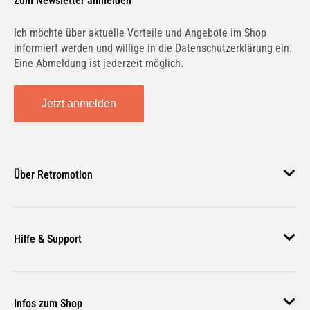
Zum Newsletter anmelden
Ich möchte über aktuelle Vorteile und Angebote im Shop
informiert werden und willige in die Datenschutzerklärung ein.
Eine Abmeldung ist jederzeit möglich.
BAIC
BAOTIAN
Jetzt anmelden
BARKAS
BEDFORD
Über Retromotion
Über uns
BENELLI
BENTLEY
Hilfe & Support
Unsere Jobs
Magazin
Häufige Fragen
Infos zum Shop
BERTONE
BETA