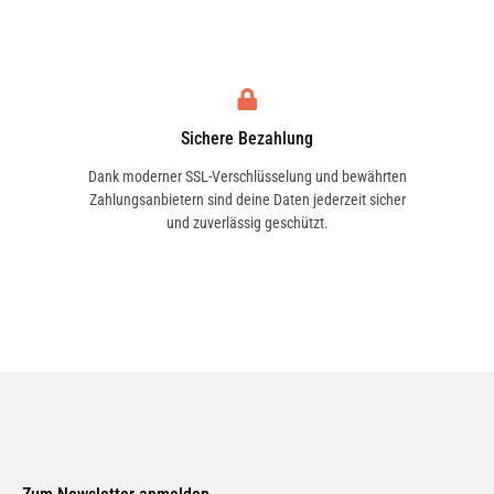
ASIA MOTORS
ASIAWING
Sichere Bezahlung
Dank moderner SSL-Verschlüsselung und bewährten
Zahlungsanbietern sind deine Daten jederzeit sicher
und zuverlässig geschützt.
ASTON MARTIN
ATALA
AUSTIN
AUSTIN-HEALEY
AUTO UNION
AUTOBIANCHI