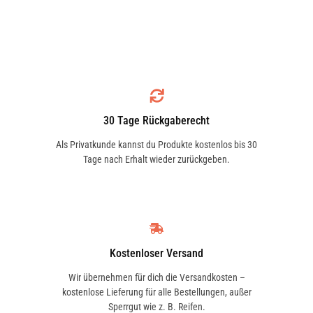
AIXAM
ALFA ROMEO
30 Tage Rückgaberecht
ALPINA
ALPINE
Als Privatkunde kannst du Produkte kostenlos bis 30
Tage nach Erhalt wieder zurückgeben.
AMC
APRILIA
Kostenloser Versand
Wir übernehmen für dich die Versandkosten –
kostenlose Lieferung für alle Bestellungen, außer
ARO
ARTEGA
Sperrgut wie z. B. Reifen.