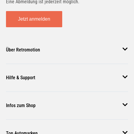
Eine Abmeldung ist jederzeit möglich.
Jetzt anmelden
Über Retromotion
Über uns
Hilfe & Support
Unsere Jobs
Magazin
Häufige Fragen
Infos zum Shop
Zahlungsmethoden
Versand & Lieferung
AGB
Rückgabe & Erstattung
Top Automarken