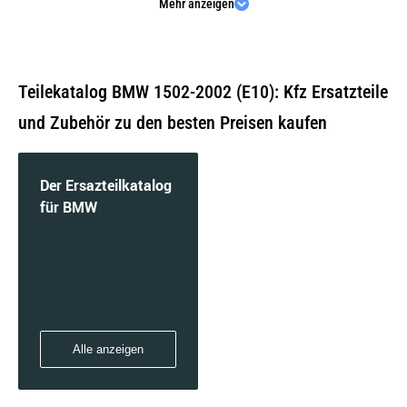
Mehr anzeigen
1602 | 63 KW / 85 PS | ab 04/1971 bis 07/1975
Teilekatalog BMW 1502-2002 (E10): Kfz Ersatzteile
und Zubehör zu den besten Preisen kaufen
1802 | 66 KW / 90 PS | ab 05/1971 bis 07/1975
Der Ersazteilkatalog
für BMW
2002 Ti | 88 KW / 120 PS | ab 06/1968 bis
04/1972
Alle anzeigen
2002 Tii | 96 KW / 130 PS | ab 04/1971 bis
06/1975