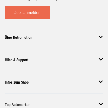
Jetzt anmelden
Über Retromotion
Über uns
Hilfe & Support
Unsere Jobs
Magazin
Häufige Fragen
Infos zum Shop
Zahlungsmethoden
Versand & Lieferung
AGB
Rückgabe & Erstattung
Top Automarken
Nutzungsbedingungen