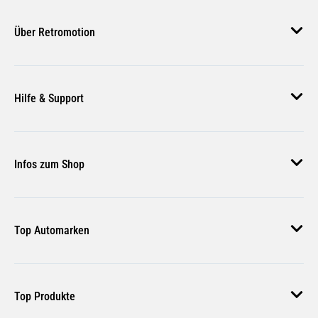
Über Retromotion
Über uns
Hilfe & Support
Unsere Jobs
Magazin
Häufige Fragen
Infos zum Shop
Zahlungsmethoden
Versand & Lieferung
AGB
Rückgabe & Erstattung
Top Automarken
Nutzungsbedingungen
Rücksendung Anmelden
Widerrufsbelehrung
Audi Ersatzteile
Bestellstatus
Top Produkte
VW Ersatzteile