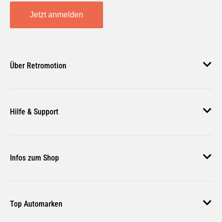
Jetzt anmelden
Über Retromotion
Über uns
Hilfe & Support
Unsere Jobs
Magazin
Häufige Fragen
Infos zum Shop
Zahlungsmethoden
Versand & Lieferung
AGB
Rückgabe & Erstattung
Top Automarken
Nutzungsbedingungen
Rücksendung Anmelden