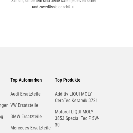
Zahlungsanbietern sind deine Daten jederzeit sicher
und zuverlässig geschützt.
Top Automarken
Top Produkte
Audi Ersatzteile
Additiv LIQUI MOLY
CeraTec Keramik 3721
ngen
VW Ersatzteile
Motoröl LIQUI MOLY
ng
BMW Ersatzteile
3853 Special Tec F 5W-
30
Mercedes Ersatzteile