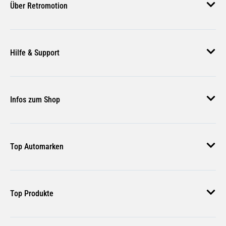
Über Retromotion
Über uns
Hilfe & Support
Unsere Jobs
Magazin
Häufige Fragen
Infos zum Shop
Zahlungsmethoden
Versand & Lieferung
AGB
Rückgabe & Erstattung
Top Automarken
Nutzungsbedingungen
Rücksendung Anmelden
Widerrufsbelehrung
Audi Ersatzteile
Bestellstatus
Top Produkte
VW Ersatzteile
BMW Ersatzteile