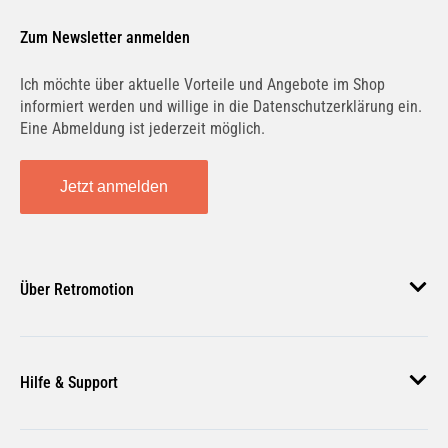
Zum Newsletter anmelden
Ich möchte über aktuelle Vorteile und Angebote im Shop
informiert werden und willige in die Datenschutzerklärung ein.
C 350 (203.756) | 200 KW / 272 PS | ab 01/2005
bis 05/2008
Eine Abmeldung ist jederzeit möglich.
Jetzt anmelden
Über Retromotion
Über uns
Hilfe & Support
Unsere Jobs
Magazin
Häufige Fragen