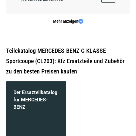
Mehr anzeigen
C 200 CDI (203.707) | 90 KW / 122 PS | ab
03/2003 bis 05/2008
Teilekatalog MERCEDES-BENZ C-KLASSE
Sportcoupe (CL203): Kfz Ersatzteile und Zubehör
zu den besten Preisen kaufen
C 200 CGI Kompressor (203.743) | 125 KW / 170
PS | ab 03/2003 bis 05/2008
Der Ersazteilkatalog
für MERCEDES-
BENZ
C 200 Kompressor (203.742) | 120 KW / 163 PS
| ab 05/2002 bis 05/2008