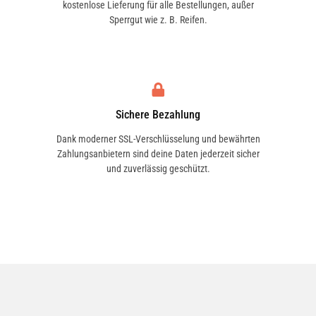
kostenlose Lieferung für alle Bestellungen, außer
Sperrgut wie z. B. Reifen.
C 230 Kompressor (203.747) | 145 KW / 197 PS
| ab 03/2001 bis 05/2002
Sichere Bezahlung
C 30 CDI AMG (203.718) | 170 KW / 231 PS | ab
09/2002 bis 05/2008
Dank moderner SSL-Verschlüsselung und bewährten
Zahlungsanbietern sind deine Daten jederzeit sicher
und zuverlässig geschützt.
C 32 AMG Kompressor (203.765) | 260 KW / 354
PS | ab 05/2002 bis 05/2008
C 320 (203.764) | 160 KW / 218 PS | ab 09/2002
bis 05/2008