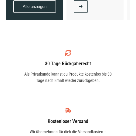
Alle anzeigen
C 220 | 120 KW / 163 PS | ab 05/2002 bis
05/2008
30 Tage Rückgaberecht
C 230 (203.752) | 150 KW / 204 PS | ab 01/2005
Als Privatkunde kannst du Produkte kostenlos bis 30
bis 05/2008
Tage nach Erhalt wieder zurückgeben.
C 230 Kompressor (203.740) | 141 KW / 192 PS
| ab 05/2002 bis 05/2008
Kostenloser Versand
Wir übernehmen für dich die Versandkosten –